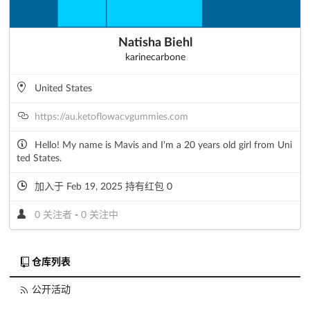
Natisha Biehl
karinecarbone
United States
https://au.ketoflowacvgummies.com
Hello! My name is Mavis and I'm a 20 years old girl from Uni
ted States.
加入于 Feb 19, 2025 持有红包 0
0 关注者
-
0 关注中
仓库列表
公开活动