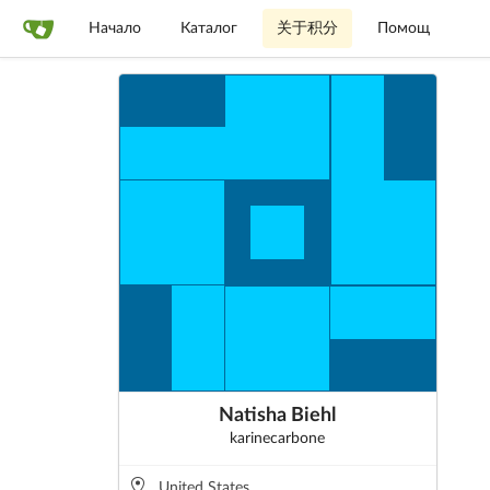
Начало
Каталог
关于积分
Помощ
Natisha Biehl
karinecarbone
United States