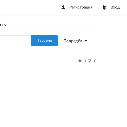
Регистрация
Вход
ries
Търсене
Подредба
0
0