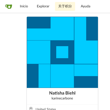
Inicio
Explorar
关于积分
Ayuda
Natisha Biehl
karinecarbone
United States