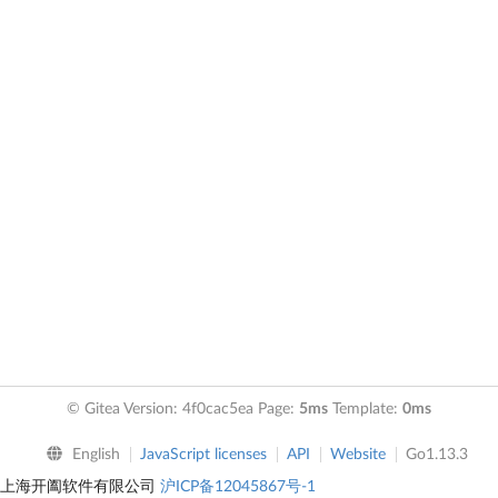
© Gitea Version: 4f0cac5ea Page:
5ms
Template:
0ms
English
JavaScript licenses
API
Website
Go1.13.3
上海开阖软件有限公司
沪ICP备12045867号-1