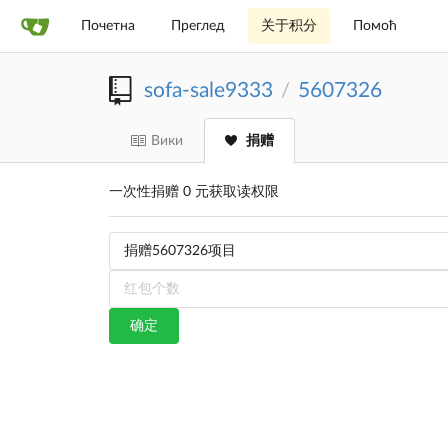
Почетна
Преглед
关于积分
Помоћ
sofa-sale9333
5607326
/
Вики
捐赠
一次性捐赠 0 元获取读权限
确定