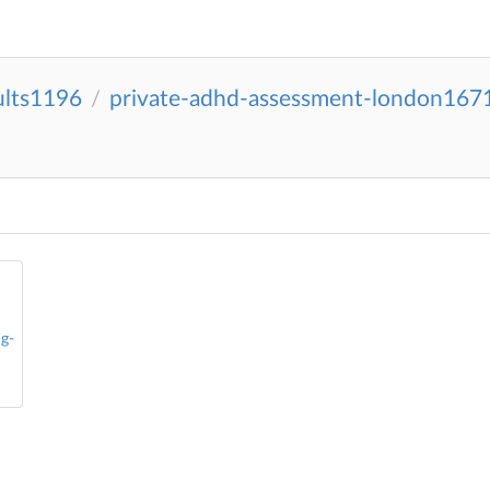
ults1196
private-adhd-assessment-london167
/
g-