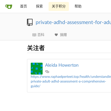
首页
探索
关于积分
帮助
private-adhd-assessment-for-ad
百科
捐赠
关注者
Aleida Howerton
https://www.raphaelperteet.top/health/understandin
private-adult-adhd-assessment-a-comprehensive-
guide/