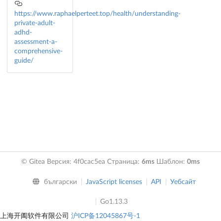
https://www.raphaelperteet.top/health/understanding-
private-adult-
adhd-
assessment-a-
comprehensive-
guide/
© Gitea Версия: 4f0cac5ea Страница:
6ms
Шаблон:
0ms
български
JavaScript licenses
API
Уебсайт
Go1.13.3
上海开阖软件有限公司
沪ICP备12045867号-1