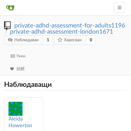
private-adhd-assessment-for-adults1196
private-adhd-assessment-london1671
/
1
0
Наблюдаван
Харесван
Уики
捐赠
Наблюдаващи
Aleida
Howerton