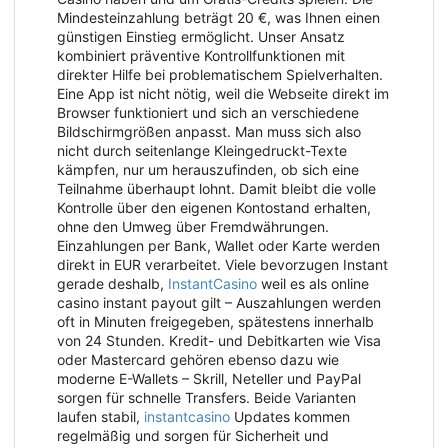
Mindesteinzahlung beträgt 20 €, was Ihnen einen
günstigen Einstieg ermöglicht. Unser Ansatz
kombiniert präventive Kontrollfunktionen mit
direkter Hilfe bei problematischem Spielverhalten.
Eine App ist nicht nötig, weil die Webseite direkt im
Browser funktioniert und sich an verschiedene
Bildschirmgrößen anpasst. Man muss sich also
nicht durch seitenlange Kleingedruckt-Texte
kämpfen, nur um herauszufinden, ob sich eine
Teilnahme überhaupt lohnt. Damit bleibt die volle
Kontrolle über den eigenen Kontostand erhalten,
ohne den Umweg über Fremdwährungen.
Einzahlungen per Bank, Wallet oder Karte werden
direkt in EUR verarbeitet. Viele bevorzugen Instant
gerade deshalb,
InstantCasino
weil es als online
casino instant payout gilt – Auszahlungen werden
oft in Minuten freigegeben, spätestens innerhalb
von 24 Stunden. Kredit- und Debitkarten wie Visa
oder Mastercard gehören ebenso dazu wie
moderne E-Wallets – Skrill, Neteller und PayPal
sorgen für schnelle Transfers. Beide Varianten
laufen stabil,
instantcasino
Updates kommen
regelmäßig und sorgen für Sicherheit und