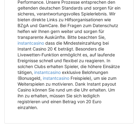
Performance. Unsere Prozesse entsprechen den
geltenden deutschen Standards und sorgen für ein
sicheres, verantwortungsvolles Spielerlebnis. Wir
bieten direkte Links zu Hilfsorganisationen wie
BZgA und GamCare. Bei Fragen zum Datenschutz
helfen wir Ihnen gern weiter und sorgen für
transparente Auskünfte. Bitte beachten Sie,
instantcasino
dass die Mindesteinzahlung bei
Instant Casino 20 € beträgt. Besonders die
Livewetten-Funktion ermöglicht es, auf laufende
Ereignisse schnell und flexibel zu reagieren. In
solchen Clubs erhalten Spieler, die höhere Einsätze
tätigen,
instantcasino
exklusive Belohnungen
(Bonusgeld,
instantcasino
Freispiele), um sie zum
Weiterspielen zu motivieren. Dank Instant payout
Casino können Sie rund um die Uhr erhalten. Um
ihn zu erhalten, müssen Sie sich lediglich
registrieren und einen Betrag von 20 Euro
einzahlen.