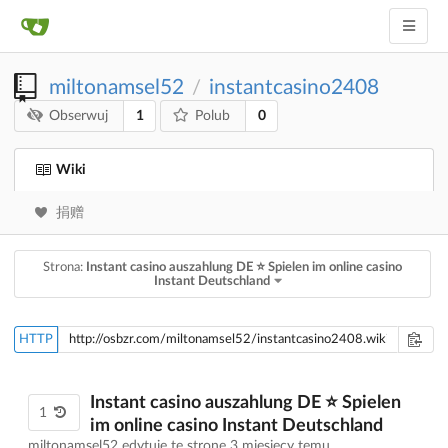
miltonamsel52
instantcasino2408
/
1
0
Obserwuj
Polub
Wiki
捐赠
Strona:
Instant casino auszahlung DE ⭐️ Spielen im online casino
Instant Deutschland
HTTP
Instant casino auszahlung DE ⭐️ Spielen
1
im online casino Instant Deutschland
miltonamsel52 edytuje tę stronę
3 miesięcy temu