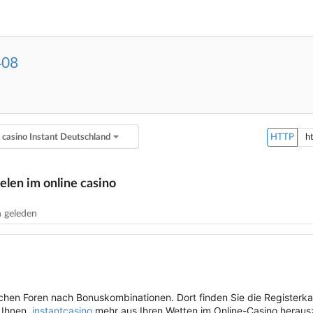
408
e casino Instant Deutschland
HTTP
elen im online casino
 geleden
schen Foren nach Bonuskombinationen. Dort finden Sie die Registerk
 Ihnen,
instantcasino
mehr aus Ihren Wetten im Online-Casino herausz