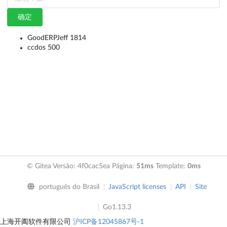
确定
GoodERPJeff 1814
ccdos 500
© Gitea Versão: 4f0cac5ea Página:
51ms
Template:
0ms
português do Brasil
JavaScript licenses
API
Site
Go1.13.3
上海开阖软件有限公司
沪ICP备12045867号-1