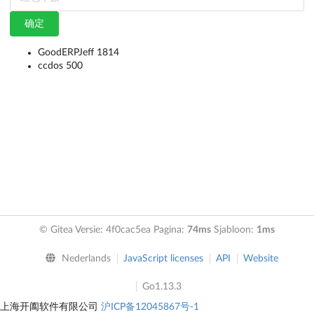
确定
GoodERPJeff 1814
ccdos 500
© Gitea Versie: 4f0cac5ea Pagina:
74ms
Sjabloon:
1ms
Nederlands
JavaScript licenses
API
Website
Go1.13.3
上海开阖软件有限公司
沪ICP备12045867号-1