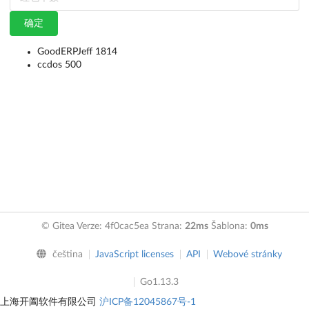
确定
GoodERPJeff 1814
ccdos 500
© Gitea Verze: 4f0cac5ea Strana:
22ms
Šablona:
0ms
čeština
JavaScript licenses
API
Webové stránky
Go1.13.3
上海开阖软件有限公司
沪ICP备12045867号-1