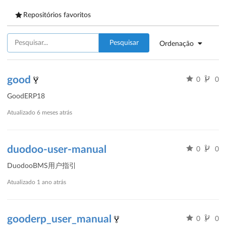
Repositórios favoritos
Pesquisar
Ordenação
good
0
0
GoodERP18
Atualizado
6 meses atrás
duodoo-user-manual
0
0
DuodooBMS用户指引
Atualizado
1 ano atrás
gooderp_user_manual
0
0