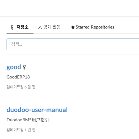
저장소
공개 활동
Starred Repositories
good
GoodERP18
업데이트됨
6 달 전
duodoo-user-manual
DuodooBMS用户指引
업데이트됨
1 년 전