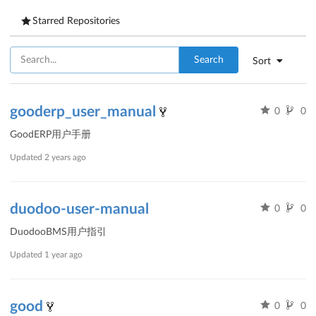
Starred Repositories
Search
Sort
gooderp_user_manual
0
0
GoodERP用户手册
Updated
2 years ago
duodoo-user-manual
0
0
DuodooBMS用户指引
Updated
1 year ago
good
0
0