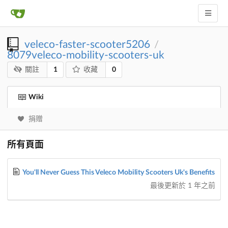
veleco-faster-scooter5206
/
8079veleco-mobility-scooters-uk
1
0
關註
收藏
Wiki
捐赠
所有頁面
You'll Never Guess This Veleco Mobility Scooters Uk's Benefits
最後更新於
1 年之前