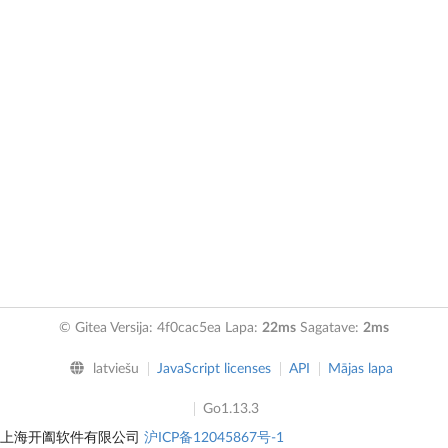
© Gitea Versija: 4f0cac5ea Lapa:
22ms
Sagatave:
2ms
latviešu
JavaScript licenses
API
Mājas lapa
Go1.13.3
上海开阖软件有限公司
沪ICP备12045867号-1