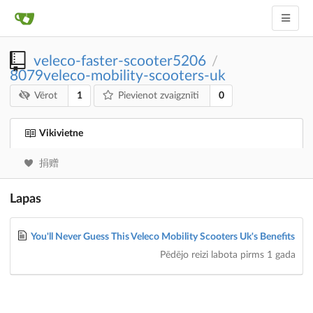
veleco-faster-scooter5206
/
8079veleco-mobility-scooters-uk
1
0
Vērot
Pievienot zvaigznīti
Vikivietne
捐赠
Lapas
You'll Never Guess This Veleco Mobility Scooters Uk's Benefits
Pēdējo reizi labota
pirms 1 gada