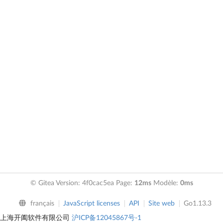
© Gitea Version: 4f0cac5ea Page:
12ms
Modèle:
0ms
français
JavaScript licenses
API
Site web
Go1.13.3
上海开阖软件有限公司
沪ICP备12045867号-1