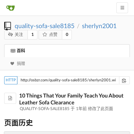
quality-sofa-sale8185
sherlyn2001
/
1
0
关注
点赞
百科
捐赠
HTTP
10 Things That Your Family Teach You About
Leather Sofa Clearance
QUALITY-SOFA-SALE8185 于
1年前
修改了此页面
页面历史