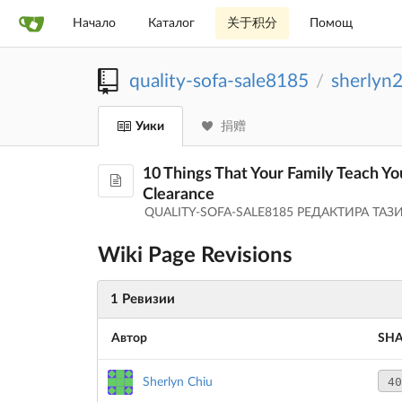
Начало
Каталог
关于积分
Помощ
quality-sofa-sale8185
sherlyn
/
Уики
捐赠
10 Things That Your Family Teach Yo
Clearance
QUALITY-SOFA-SALE8185 РЕДАКТИРА ТА
Wiki Page Revisions
1 Ревизии
Автор
SH
40
Sherlyn Chiu