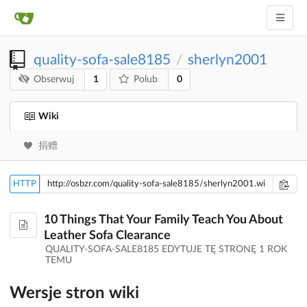
quality-sofa-sale8185
sherlyn2001
/
1
0
Obserwuj
Polub
Wiki
捐赠
HTTP
10 Things That Your Family Teach You About
Leather Sofa Clearance
QUALITY-SOFA-SALE8185 EDYTUJE TĘ STRONĘ
1 ROK
TEMU
Wersje stron wiki