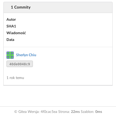
1 Commity
Autor
SHA1
Wiadomość
Data
Sherlyn Chiu
40de0048c9
1 rok temu
© Gitea Wersja: 4f0cac5ea Strona:
22ms
Szablon:
0ms