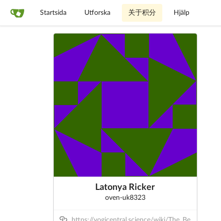
Startsida
Utforska
关于积分
Hjälp
Latonya Ricker
oven-uk8323
https://yogicentral.science/wiki/The_Be