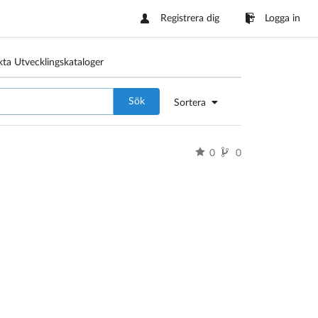
Registrera dig
Logga in
kta Utvecklingskataloger
Sök
Sortera
0
0