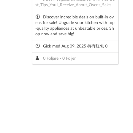
st_Tips_Youll_Receive_About_Ovens_Sales
Discover incredible deals on built-in ov
ens for sale! Upgrade your kitchen with top
-quality appliances at unbeatable prices. Sh
op now and save big!
Gick med Aug 09, 2025 持有红包 0
0 Följare
-
0 Följer