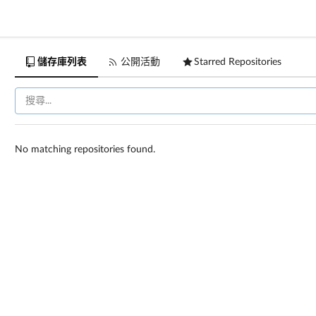
儲存庫列表
公開活動
Starred Repositories
No matching repositories found.