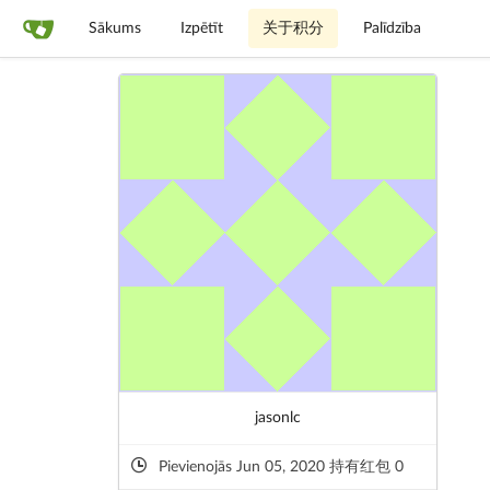
Sākums
Izpētīt
关于积分
Palīdzība
jasonlc
Pievienojās Jun 05, 2020 持有红包 0