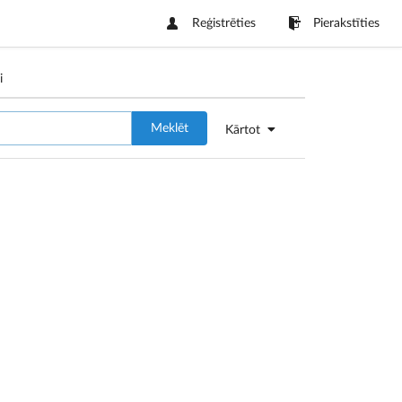
Reģistrēties
Pierakstīties
i
Meklēt
Kārtot