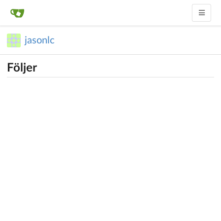
jasonlc
Följer