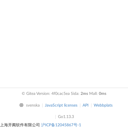
© Gitea Version: 4f0cac5ea Sida:
2ms
Mall:
0ms
svenska
JavaScript licenses
API
Webbplats
Go1.13.3
上海开阖软件有限公司
沪ICP备12045867号-1