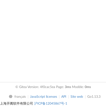
© Gitea Version: 4f0cac5ea Page:
3ms
Modèle:
0ms
français
JavaScript licenses
API
Site web
Go1.13.3
上海开阖软件有限公司
沪ICP备12045867号-1