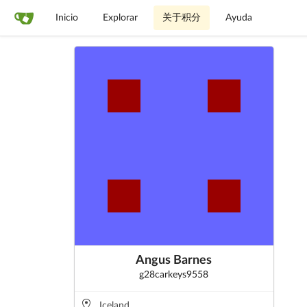
Inicio
Explorar
关于积分
Ayuda
Angus Barnes
g28carkeys9558
Iceland