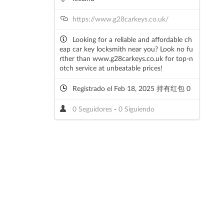
https://www.g28carkeys.co.uk/
Looking for a reliable and affordable ch
eap car key locksmith near you? Look no fu
rther than www.g28carkeys.co.uk for top-n
otch service at unbeatable prices!
Registrado el Feb 18, 2025 持有红包 0
0 Seguidores
-
0 Siguiendo