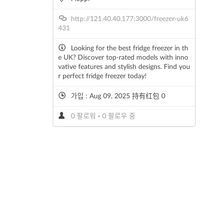
http://121.40.40.177:3000/freezer-uk6
431
Looking for the best fridge freezer in th
e UK? Discover top-rated models with inno
vative features and stylish designs. Find you
r perfect fridge freezer today!
가입 : Aug 09, 2025 持有红包 0
0 팔로워
-
0 팔로우 중