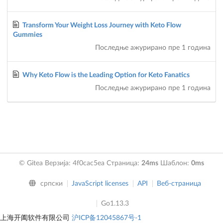
Transform Your Weight Loss Journey with Keto Flow
Gummies
Последње ажурирано
пре 1 година
Why Keto Flow is the Leading Option for Keto Fanatics
Последње ажурирано
пре 1 година
© Gitea Верзија: 4f0cac5ea Страница:
24ms
Шаблон:
0ms
српски
JavaScript licenses
API
Веб-страница
Go1.13.3
上海开阖软件有限公司
沪ICP备12045867号-1