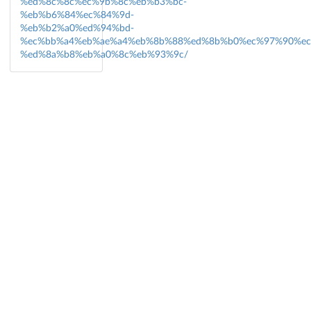
%ed%8c%8c%ec%9b%8c%eb%b3%bc-
%eb%b6%84%ec%84%9d-
%eb%b2%a0%ed%94%bd-
%ec%bb%a4%eb%ae%a4%eb%8b%88%ed%8b%b0%ec%97%90%ec
%ed%8a%b8%eb%a0%8c%eb%93%9c/