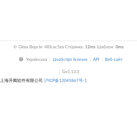
© Gitea Версія: 4f0cac5ea Сторінка:
12ms
Шаблон:
0ms
Українська
JavaScript licenses
API
Веб-сайт
Go1.13.3
上海开阖软件有限公司
沪ICP备12045867号-1