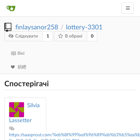
finlaysanor258
lottery-3301
/
1
0
Слідкувати
В обрані
Вікі
捐赠
Спостерігачі
Silvia
Lassetter
https://saasprout.com/%eb%8f%99%ed%96%89%eb%b3%b5%ea%