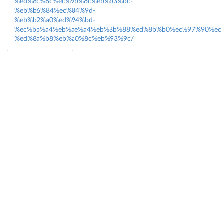
%ed%8c%8c%ec%9b%8c%eb%b3%bc-
%eb%b6%84%ec%84%9d-
%eb%b2%a0%ed%94%bd-
%ec%bb%a4%eb%ae%a4%eb%8b%88%ed%8b%b0%ec%97%90%ec
%ed%8a%b8%eb%a0%8c%eb%93%9c/