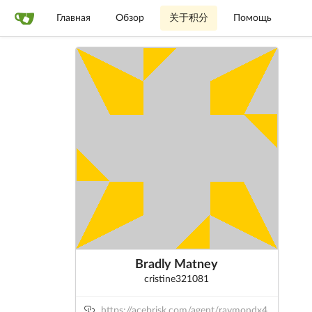
Главная
Обзор
关于积分
Помощь
Bradly Matney
cristine321081
https://acebrisk.com/agent/raymondx4