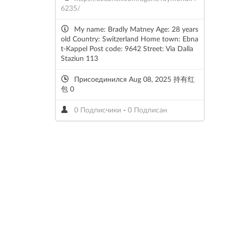
6235/
My name: Bradly Matney Age: 28 years
old Country: Switzerland Home town: Ebna
t-Kappel Post code: 9642 Street: Via Dalla
Staziun 113
Присоединился Aug 08, 2025 持有红
包 0
0 Подписчики
-
0 Подписан