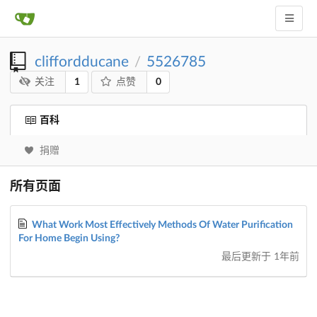
cliffordducane
5526785
/
1
0
关注
点赞
百科
捐赠
所有页面
What Work Most Effectively Methods Of Water Purification
For Home Begin Using?
最后更新于
1年前