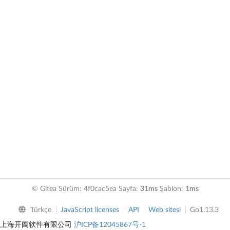
© Gitea Sürüm: 4f0cac5ea Sayfa:
31ms
Şablon:
1ms
Türkçe
JavaScript licenses
API
Web sitesi
Go1.13.3
上海开阖软件有限公司
沪ICP备12045867号-1