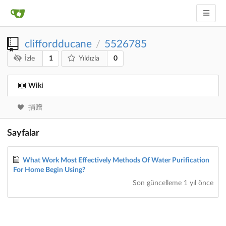
cliffordducane
5526785
/
1
0
İzle
Yıldızla
Wiki
捐赠
Sayfalar
What Work Most Effectively Methods Of Water Purification
For Home Begin Using?
Son güncelleme
1 yıl önce