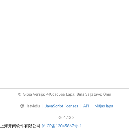
© Gitea Versija: 4f0cac5ea Lapa:
8ms
Sagatave:
0ms
latviešu
JavaScript licenses
API
Mājas lapa
Go1.13.3
上海开阖软件有限公司
沪ICP备12045867号-1