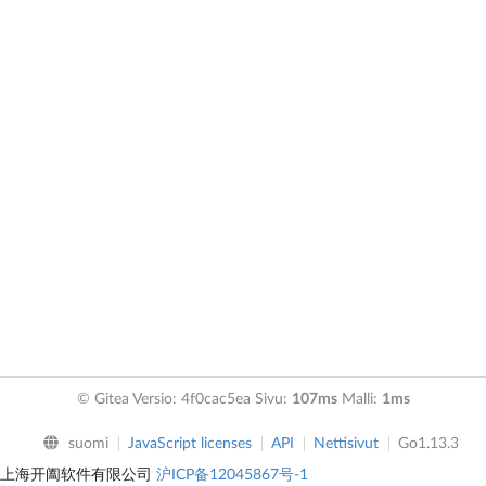
© Gitea Versio: 4f0cac5ea Sivu:
107ms
Malli:
1ms
suomi
JavaScript licenses
API
Nettisivut
Go1.13.3
上海开阖软件有限公司
沪ICP备12045867号-1