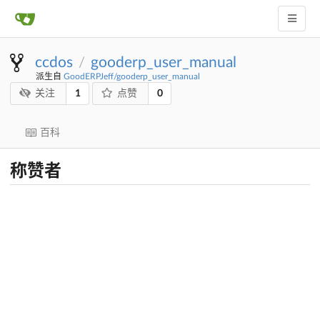
ccdos
gooderp_user_manual
/
派生自
GoodERPJeff/gooderp_user_manual
1
0
关注
点赞
百科
称赞者