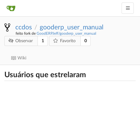
ccdos
gooderp_user_manual
/
feito fork de
GoodERPJeff/gooderp_user_manual
1
0
Observar
Favorito
Wiki
Usuários que estrelaram