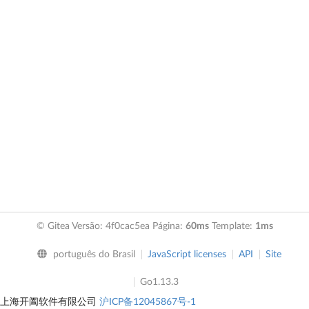
© Gitea Versão: 4f0cac5ea Página:
60ms
Template:
1ms
português do Brasil
JavaScript licenses
API
Site
Go1.13.3
上海开阖软件有限公司
沪ICP备12045867号-1