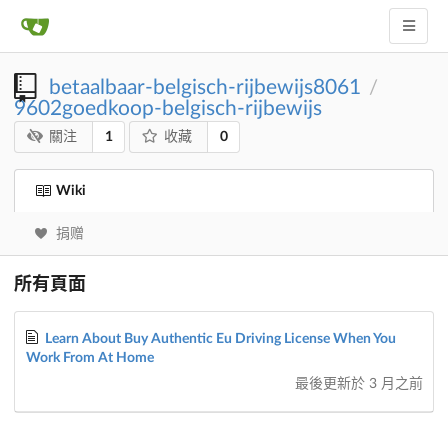
betaalbaar-belgisch-rijbewijs8061
/
9602goedkoop-belgisch-rijbewijs
1
0
關注
收藏
Wiki
捐赠
所有頁面
Learn About Buy Authentic Eu Driving License When You
Work From At Home
最後更新於
3 月之前