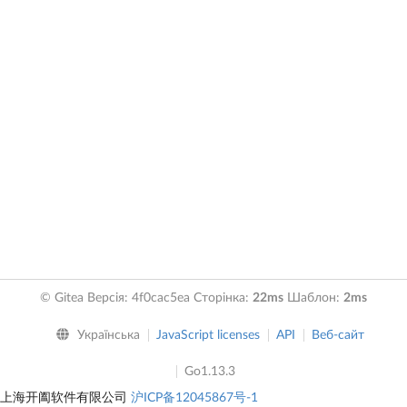
© Gitea Версія: 4f0cac5ea Сторінка:
22ms
Шаблон:
2ms
Українська
JavaScript licenses
API
Веб-сайт
Go1.13.3
上海开阖软件有限公司
沪ICP备12045867号-1