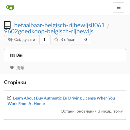
betaalbaar-belgisch-rijbewijs8061
/
9602goedkoop-belgisch-rijbewijs
1
0
Слідкувати
В обрані
Вікі
捐赠
Сторінки
Learn About Buy Authentic Eu Driving License When You
Work From At Home
Останні оновлення
3 місяці тому