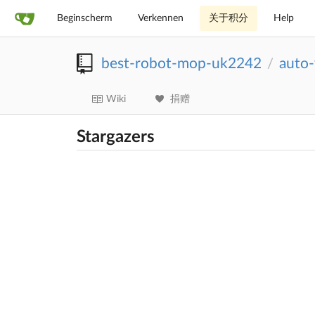
Beginscherm
Verkennen
关于积分
Help
best-robot-mop-uk2242
auto
/
Wiki
捐赠
Stargazers