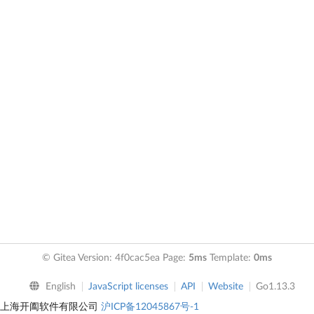
© Gitea Version: 4f0cac5ea Page:
5ms
Template:
0ms
English
JavaScript licenses
API
Website
Go1.13.3
上海开阖软件有限公司
沪ICP备12045867号-1