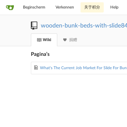
Beginscherm
Verkennen
关于积分
Help
wooden-bunk-beds-with-slide8
Wiki
捐赠
Pagina’s
What's The Current Job Market For Slide For Bun