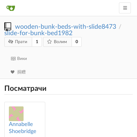
wooden-bunk-beds-with-slide8473
/
slide-for-bunk-bed1982
1
0
Прати
Волим
Вики
捐赠
Посматрачи
Annabelle
Shoebridge