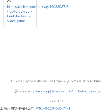
https://click4r.com/posts/g/19038037/8-
tips-to-up-your-
bunk-bed-with-
slides-game
© Gitea Верзија: 4f0cac5ea Страница:
9ms
Шаблон:
0ms
српски
JavaScript licenses
API
Веб-страница
Go1.13.3
上海开阖软件有限公司
沪ICP备12045867号-1