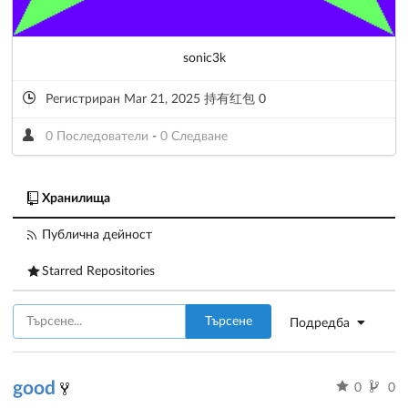
sonic3k
Регистриран Mar 21, 2025 持有红包 0
0 Последователи
-
0 Следване
Хранилища
Публична дейност
Starred Repositories
Търсене
Подредба
good
0
0