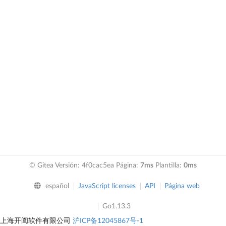
© Gitea Versión: 4f0cac5ea Página:
7ms
Plantilla:
0ms
español
JavaScript licenses
API
Página web
Go1.13.3
上海开阖软件有限公司
沪ICP备12045867号-1