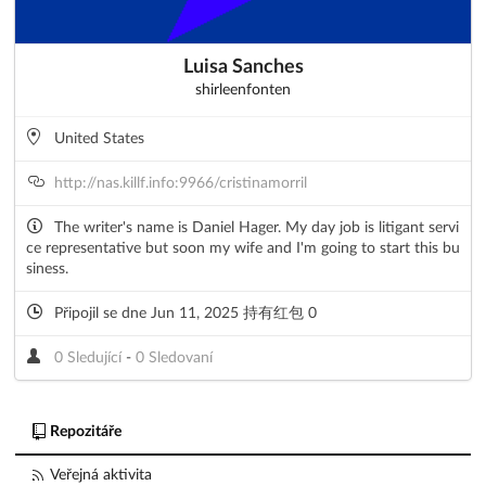
Luisa Sanches
shirleenfonten
United States
http://nas.killf.info:9966/cristinamorril
The writer's name is Daniel Hager. My day job is litigant servi
ce representative but soon my wife and I'm going to start this bu
siness.
Připojil se dne Jun 11, 2025 持有红包 0
0 Sledující
-
0 Sledovaní
Repozitáře
Veřejná aktivita