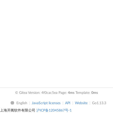
© Gitea Version: 4f0cac5ea Page:
4ms
Template:
0ms
English
JavaScript licenses
API
Website
Go1.13.3
上海开阖软件有限公司
沪ICP备12045867号-1