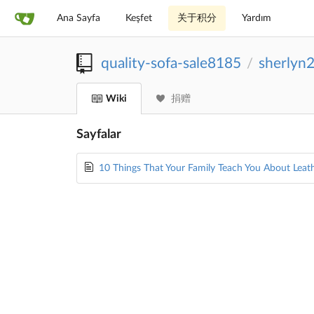
Ana Sayfa
Keşfet
关于积分
Yardım
quality-sofa-sale8185
sherlyn
/
Wiki
捐赠
Sayfalar
10 Things That Your Family Teach You About Leat