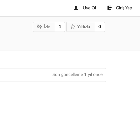
Üye Ol
Giriş Yap
1
0
İzle
Yıldızla
Son güncelleme
1 yıl önce