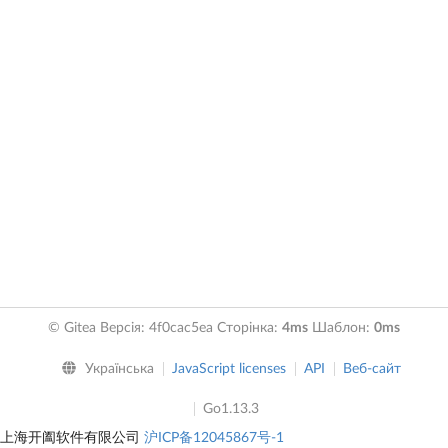
© Gitea Версія: 4f0cac5ea Сторінка:
4ms
Шаблон:
0ms
Українська
JavaScript licenses
API
Веб-сайт
Go1.13.3
上海开阖软件有限公司
沪ICP备12045867号-1