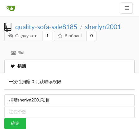
quality-sofa-sale8185
sherlyn2001
/
1
0
Слідкувати
В обрані
Вікі
捐赠
一次性捐赠 0 元获取读权限
确定